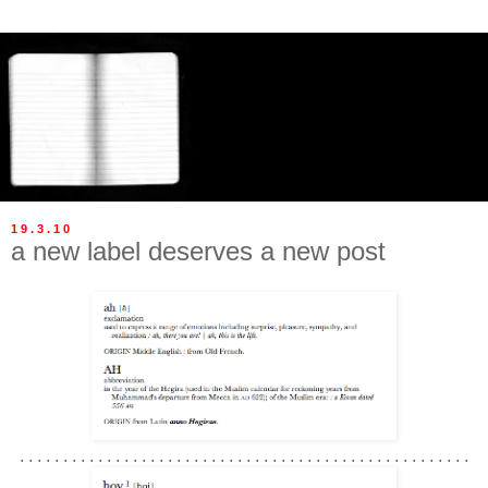
19.3.10
a new label deserves a new post
. . . . . . . . . . . . . . . . . . . . . . . . . . . . . . . . . . . . . . . . . . . . . . . . . . . .