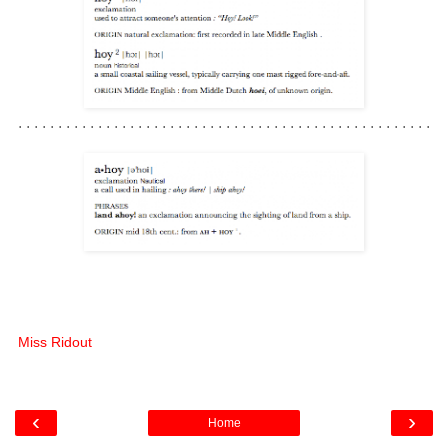
. . . . . . . . . . . . . . . . . . . . . . . . . . . . . . . . . . . . . . . . . . . . . . . . . . . .
Miss Ridout
‹
›
Home