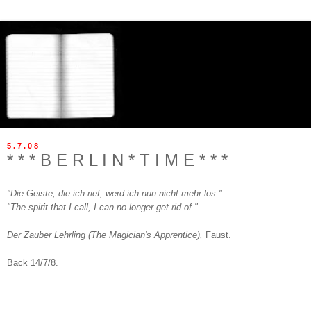
5.7.08
* * * B E R L I N * T I M E * * *
"Die Geiste, die ich rief, werd ich nun nicht mehr los."
"The spirit that I call, I can no longer get rid of."
Der Zauber Lehrling (The Magician's Apprentice),
Faust.
Back 14/7/8.